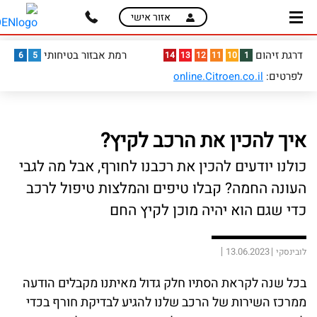
skip
skip
אזור אישי
to
to
main
page
דרגת זיהום
רמת אבזור בטיחותי
6
5
14
13
12
11
10
1
content
menu
לפרטים:
online.Citroen.co.il
איך להכין את הרכב לקיץ?
כולנו יודעים להכין את רכבנו לחורף, אבל מה לגבי
העונה החמה? קבלו טיפים והמלצות טיפול לרכב
כדי שגם הוא יהיה מוכן לקיץ החם
13.06.2023
לובינסקי
בכל שנה לקראת הסתיו חלק גדול מאיתנו מקבלים הודעה
ממרכז השירות של הרכב שלנו להגיע לבדיקת חורף בכדי