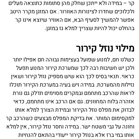
קר – במידה ולא ייתכן שחלק מהן סתומות כתוצאה מעלים
ולכלוכים שחדרו לצינורות האוורור. אם המזגן מקרר היטב
אפשר להמשיך לסעיף הבא, אם האוויר שיוצא אינו קר
בהחלט יכול להיות שצריך למלא גז במזגן.
מילוי נוזל קירור
כשלנו חם, למנוע שפועל בעצימות גבוהה חם אפילו יותר
ולכן יש חשיבות רבה לכך שמערכת קירור המנוע תפעל
כראוי. תנאי בסיס לכך הוא שיש מספיק נוזל קירור ושאין
נזילות מהמערכת. במידה ויש בעיה במערכת הקירור תוכלו
לראות שהרכב מתחמם ובמקרים מסוימים תדלק גם נורת
אזהרה בלוח המחוונים. גם אם הרכב אינו מתחמם, כדאי
לבדוק את מפלס נוזל הקירור ובמידת הצורך למלא אותו
למקסימום המותר. את בדיקת המפלס מבצעים כשהרכב קר
וחונה על גבי משטח ישר. במידה וחסר נוזל קירור, אין למלא
אותו במי ברז אלא בנוזל קירור ייעודי בהתאם להנחיות