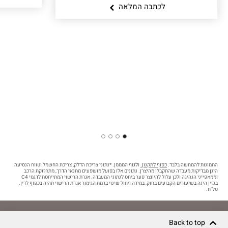
לכתבה המלאה
4
3
2
1
התמונות להמחשה בלבד.
כפוף לתקנון.
ולגוף המממן. *נתוני צריכת הדלק, צריכת החשמל וטווח הנסיעה
הינן מבדיקות מעבדה שהתקבלו מהיצרן. נתונים אלו בפועל מושפעים מתנאי הדרך, מתחזוקת הרכב
וממאפייני הנהיגה ולכן עלול להיווצר פער ביחס לנתוני המעבדה. אגרת הרישוי המתייחסת לדגמי C4
בנזין הינה בשיעורים הקבועים בחוק, במידה ויחול שינוי ברמת הגימור אגרת הרישוי תהיה בכפוף לדין.
טל"ח.
Back to top