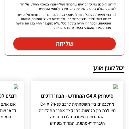
* ידוע ומוסכם עלי כי הפרטים שמסרתי לעיל יישמרו במאגרי המידע של דוד
לובינסקי בע"מ בהתאם
למדיניות הפרטיות
ולתנאי השימוש
הנני מאשר/ת לקבל מדוד לובינסקי בע"מ ו/או חברות הקשורות אליה דיוור
לרבות דיוור שיווקי בכל אמצעי תקשורת לרבות דוא"ל, מסרונים, הודעות
וואטסאפ. הסכמה זו תהיה בתוקף ככל שלא נתקבלה ממני בכל עת הודעה
אחרת באחד מאמצעי הקשר שיפורטו בדיוור.
יכול לענין אותך
סיטרואן C4 X המחודש - מבחן דרכים
רוצים לק
מתלבטים בין משפחתית לרכב פנאי? C4 X
אם אתם ש
משלבת בין הגישות. זמן קצר אחרי המהדורה
כדאי שתד
המחודשת מצטרפת לדגם גרסה
הוא ממ
היברידית-מתונה. המחיר מפתיע