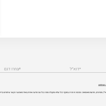
דוא״ל
*בחרו דגם
*
 השימוש
 דוא"ל, מסרונים, הודעות וואטסאפ. הסכמה זו תהיה בתוקף ככל שלא נתקבלה ממני בכל עת הודעה אחרת באחד מאמצעי הקשר שיפורטו בדיוו