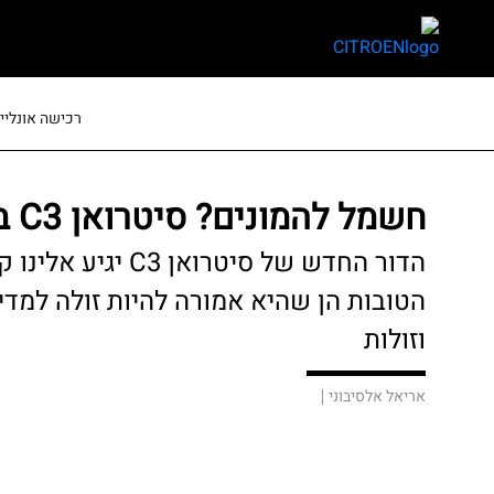
skip
skip
to
to
main
page
content
menu
רכישה אונליין
חשמל להמונים? סיטרואן C3 במבחן
הדור החדש של סיטר
הטובות הן שהיא אמורה להיות זולה למדי
וזולות
אריאל אלסיבוני