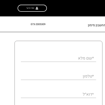
אזור אישי
073-2005309
חשבון מימון
*שם מלא
*טלפון
דוא״ל
*