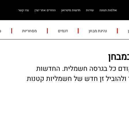
אולמות תצוגה
שירות
חדשות סיטרואן
החזרים אתר יצרן
צרו קשר
נהיגת מבחן
דגמים
מסחריות
מ
ואן C3 יגיע אלינו קודם כל בגרסה חשמלית. החדשות
 ולהוביל זן חדש של חשמליות קטנות