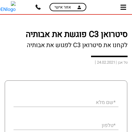
skip
skip
אזור אישי
to
to
main
page
content
menu
סיטרואן C3 פוגשת את אבותיה
לקחנו את סיטרואן C3 לפגוש את אבותיה
24.02.2021
טל אבן
*שם מלא
*טלפון