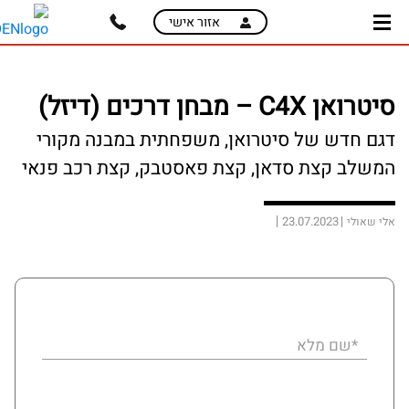
skip
skip
אזור אישי
to
to
main
page
content
menu
סיטרואן C4X – מבחן דרכים (דיזל)
דגם חדש של סיטרואן, משפחתית במבנה מקורי
המשלב קצת סדאן, קצת פאסטבק, קצת רכב פנאי
23.07.2023
אלי שאולי
*שם מלא