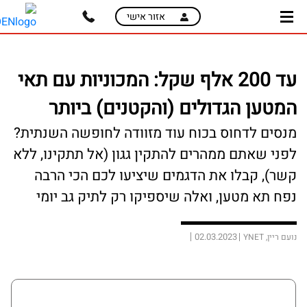
skip
skip
אזור אישי
to
to
main
page
content
menu
עד 200 אלף שקל: המכוניות עם תאי
המטען הגדולים (והקטנים) ביותר
מנסים לדחוס בכוח עוד מזוודה לחופשה השנתית?
לפני שאתם ממהרים להתקין גגון (אל תתקינו, ללא
קשר), קבלו את הדגמים שיציעו לכם הכי הרבה
נפח תא מטען, ואלה שיספיקו רק לתיק גב יומי
02.03.2023
נועם ריין, YNET