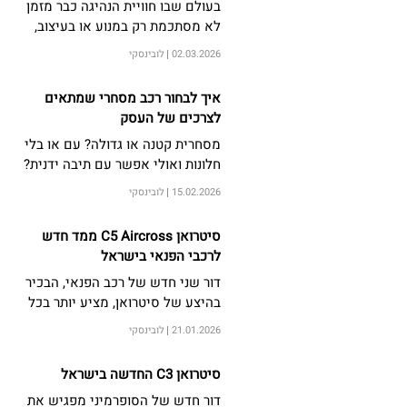
בעולם שבו חוויית הנהיגה כבר מזמן
לא מסתכמת רק במנוע או בעיצוב,
סיטרואן ממשיכה לדבוק בגישה
02.03.2026
לובינסקי
ברורה ועקבית כזו שמציבה את האדם
במרכז.
איך לבחור רכב מסחרי שמתאים
לצרכים של העסק
מסחרית קטנה או גדולה? עם או בלי
חלונות ואולי אפשר עם תיבה ידנית?
ברלינגו או ג'מאפי? גלו את נבחרת
15.02.2026
לובינסקי
הרכבים המסחריים של סיטרואן
מדריך מקיף לבחירה חכמה
סיטרואן C5 Aircross ממד חדש
לרכבי הפנאי בישראל
דור שני חדש של רכב הפנאי, הבכיר
בהיצע של סיטרואן, מציע יותר בכל
פרמטר: מראה, מרחב פנימי וחיסכון
21.01.2026
לובינסקי
של מערכת הנעה היברידית-מתונה
סיטרואן C3 החדשה בישראל
דור חדש של הסופרמיני מפגיש את