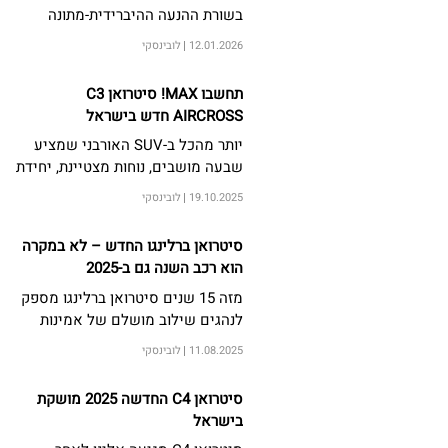
בשורת ההנעה ההיברידית-מתונה
המוכחת של סיטרואן יחד עם נוחות
12.01.2026
לובינסקי
מצטיינת, עיצוב וממדים חדשים.
תחשבו MAX! סיטרואן C3
AIRCROSS חדש בישראל
יותר מהכל ב-SUV האורבני שמציע
שבעה מושבים, נוחות מצטיינת, יחידת
הנעה היברידית-מתונה וכמובן מראה
19.10.2025
לובינסקי
מלא נוכחות ועוצמה
סיטרואן ברלינגו החדש – לא במקרה
הוא רכב השנה גם ב-2025
מזה 15 שנים סיטרואן ברלינגו מספק
לנהגים שילוב מושלם של אמינות
וגמישות לעבודה ולמשפחה. הכירו
11.08.2025
לובינסקי
את כל הסיבות בזכותן סיטרואן
ברלינגו מתאים גם לכם
סיטרואן C4 החדשה 2025 מושקת
בישראל