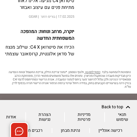
סיטרואן C4 מגיעה אלינו לאחר
מתיחת פנים עם עיצוב ואבזור
משופרים. המחיר כמעט ללא שינוי
17.02.2025
בוריס רוזנר
GEAR
ועומד על 154,990 ₪
יוקרה, מרחב ונוחות: המהפכה
המשפחתית החדשה
הכירו את סיטרואן C4 X: שילוב מנצח
של סדאן אלגנטית, קרוסאובר עוצמתי
והנעה היברידית מתונה חסכונית.
התמונות להמחשה בלבד.
כפוף לתקנון.
ולגוף המממן. *נתוני צריכת הדלק, צריכת החשמל וטווח הנסיעה
הינן מבדיקות מעבדה שהתקבלו מהיצרן. נתונים אלו בפועל מושפעים מתנאי הדרך, מתחזוקת הרכב
וממאפייני הנהיגה ולכן עלול להיווצר פער ביחס לנתוני המעבדה. אגרת הרישוי המתייחסת לדגמי C4
בנזין הינה בשיעורים הקבועים בחוק, במידה ויחול שינוי ברמת הגימור אגרת הרישוי תהיה בכפוף לדין.
טל"ח.
Back to top
תנאי
מדיניות
הצהרת
אודות
שימוש
פרטיות
נגישות
רכישה אונליין
נהיגת מבחן
רכבים חשמליים