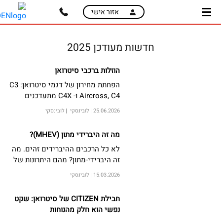
skip
skip
אזור אישי
to
to
main
page
content
menu
חדשות מעודכן 2025
הוזלות ברכבי סיטרואן
הפחתת מחירון של דגמי סיטרואן: C3
Aircross, C4 ו- C4X מתעדכנים
למחיר חסר תקדים.
25.06.2026
לובינסקי
לובינסקי
מה זה היברידי מתון (MHEV)?
לא כל הרכבים ההיברידים זהים. מה
זה היברידי-מתון? מהם היתרונות של
מערכת ההנעה הזו ומי הנהגים שלהם
15.03.2026
לובינסקי
מערכת היברידית-מתונה המתאימה
ביותר?
חבילת CITIZEN של סיטרואן: שקט
נפשי הוא חלק מהנוחות