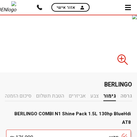
skip
אזור אישי
to
main
content
BERLINGO
בחירת תוספות
גרסה
גימור
צבע
אביזרים
הטבת תשלום
סיכום הזמנה
BERLINGO COMBI N1 Shine Pack 1.5L 130hp BlueHdi
AT8