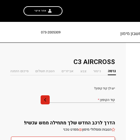
אזור אישי
073-2005309
בון מימון
C3 AIRCROSS
ה-C3 AIRCROSS בדרך אליך
גרסה
גימור
צבע
אביזרים
הטבת תשלום
סיכום הזמנה
יש לך קוד קופון?
קוד הקופון:
*
הדרך לרכב החדש שלך מתחילה ממש עכשיו!
הטבות ומסלולי מימון
מפרט טכני