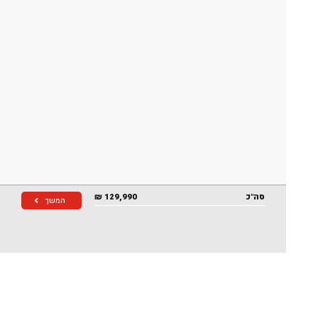
סה"כ
129,990
₪
המשך