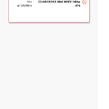
C3 AIRCROSS MAX MHEV 145hp
החל
AT6
מ-
129,990 ₪