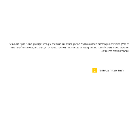
 הדלק המפורטים הינן מבדיקות מעבדה שהתקבלו מהיצרן. נתונים אלו, מושפעים, בין היתר, אךלא רק, מתנאי הדרך, מזג האוויר,
ואה בין הדגמים השונים. להרחבה ניתן לעיין בספר הרכב. אגרת הרישוי הינה בשיעורים הקבועים בחוק, במידה ויחול שינוי ברמת
וי תהיה בכפוף לדין. טל"ח...
רמת אבזור בטיחותי
2