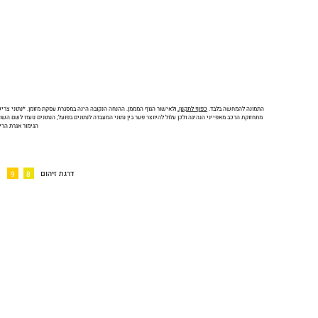
התמונה להמחשה בלבד.
כפוף לתקנון.
ולאישור הגוף המממן. ההנחה הנקובה הינה במסגרת עסקת מזומן. *נתוני צריכת
מתחזוקת הרכב מאפייני הנהיגה ולכן עלול להיווצר פער בין נתוני המעבדה לנתונים בפועל, הנתונים נועדו לשם השו
הגימור אגרת הריש
דרגת זיהום
9
8