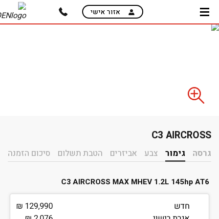
skip
אזור אישי
to
main
content
C3 AIRCROSS
ה-C3 AIRCROSS בדרך אליך
גרסה
גימור
צבע
אביזרים
הטבת תשלום
סיכום הזמנה
C3 AIRCROSS MAX MHEV 1.2L 145hp AT6
חדש
129,990 ₪
אגרת רישוי
2,076 ₪