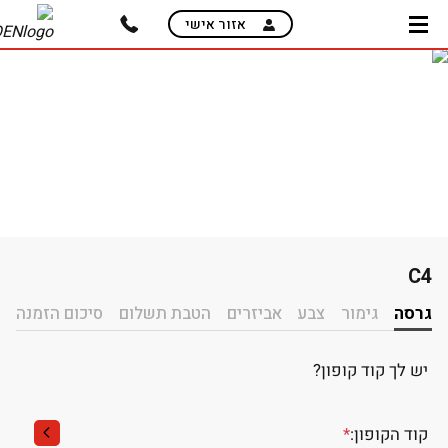
skip
אזור אישי
to
main
content
C4
בחירת רמת גימור
גרסה
גימור
צבע
אביזרים
הטבת תשלום
סיכום הזמנה
יש לך קוד קופון?
קוד הקופון:
*