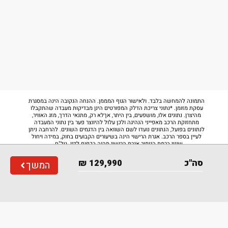
התמונה להמחשה בלבד. ולאישור הגוף המממן. ההנחה הנקובה הינה במסגרת
עסקת מזומן. *נתוני צריכת הדלק המפורטים הינן מבדיקות מעבדה שהתקבלו
מהיצרן. נתונים אלו, מושפעים, בין היתר, אךלא רק, מתנאי הדרך, מזג האוויר,
מתחזוקת הרכב מאפייני הנהיגה ולכן עלול להיווצר פער בין נתוני המעבדה
לנתונים בפועל, הנתונים נועדו לשם השוואה בין הדגמים השונים. להרחבה ניתן
לעיין בספר הרכב. אגרת הרישוי הינה בשיעורים הקבועים בחוק, במידה ויחול
שינוי ברמת הגימור אגרת הרישוי תהיה בכפוף לדין. טל"ח...
סה"כ
129,990
₪
המשך
דרגת זיהום
רמת אבזור בטיחותי
2
4
Back to top
תנאי
מדיניות
הצהרת