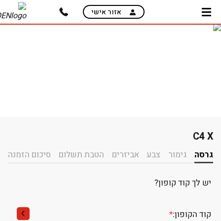
skip
אזור אישי
to
main
content
C4 X
בחירת רמת גימור
גרסה
גימור
צבע
אביזרים
הטבת תשלום
סיכום הזמנה
יש לך קוד קופון?
קוד הקופון:
*