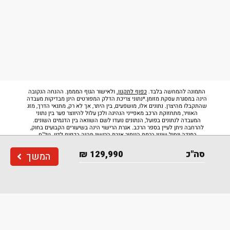
התמונה להמחשה בלבד.
כפוף לתקנון.
ולאישור הגוף המממן. ההנחה הנקובה
הינה במסגרת עסקת מזומן.*נתוני צריכת הדלק המפורטים הינן מבדיקות מעבדה
שהתקבלו מהיצרן. נתונים אלו, מושפעים, בין היתר, אך לא רק, מתנאי הדרך, מזג
האוויר, מתחזוקת הרכב מאפייני הנהיגה ולכן עלול להיווצר פער בין נתוני
המעבדה לנתונים בפועל, הנתונים נועדו לשם השוואה בין הדגמים השונים.
להרחבה ניתן לעיין בספר הרכב. אגרת הרישוי הינה בשיעורים הקבועים בחוק,
במידה ויחול שינוי ברמת הגימור אגרת הרישוי תהיה בכפוף לדין. טל"ח.
סה"כ
129,990
₪
המשך
דרגת זיהום
רמת אבזור בטיחותי
2
6
Back to top
תנאי
מדיניות
הצהרת
אודות
שימוש
פרטיות
נגישות