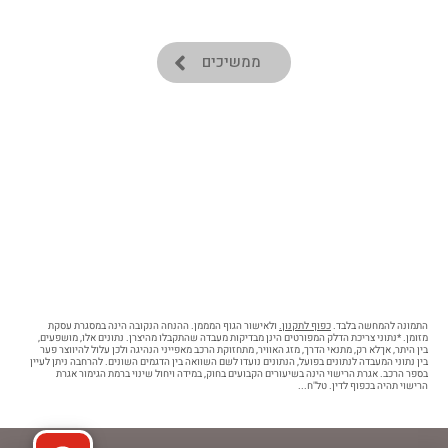
ממשיכים
התמונה להמחשה בלבד.
כפוף לתקנון.
ולאישור הגוף המממן. ההנחה הנקובה הינה במסגרת עסקת
מזומן. *נתוני צריכת הדלק המפורטים הינן מבדיקות מעבדה שהתקבלו מהיצרן. נתונים אלו, מושפעים,
בין היתר, אךלא רק, מתנאי הדרך, מזג האוויר, מתחזוקת הרכב מאפייני הנהיגה ולכן עלול להיווצר פער
בין נתוני המעבדה לנתונים בפועל, הנתונים נועדו לשם השוואה בין הדגמים השונים. להרחבה ניתן לעיין
בספר הרכב. אגרת הרישוי הינה בשיעורים הקבועים בחוק, במידה ויחול שינוי ברמת הגימור אגרת
הרישוי תהיה בכפוף לדין. טל"ח...