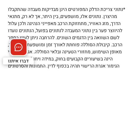
*נתוני צריכת הדלק המפורטים הינן מבדיקות מעבדה שהתקבלו
מהיצרן. נתונים אלו, מושפעים, בין היתר, אך לא רק, מתנאי
הדרך, מזג האוויר, מתחזוקת הרכב מאפייני הנהיגה ולכן עלול
להיווצר פער בין נתוני המעבדה לנתונים בפועל, הנתונים נועדו
לשם השוואה בין הדגמים השונים. להרחבה ניתן לעיין בספר
הרכב. קיבולת הסוללה פוחתת לאורך זמן ומושפעת, בין היתר,
מאופן השימוש, מחזורי הטעינה ובלאי הסוללה. אגרת הרישוי
הינה בשיעורים הקבועים בחוק, במידה ויחול שינוי ברמת
דברו איתנו
הגימור אגרת הרישוי תהיה בכפוף לדין. התמונות והסרטונים
להמחשה בלבד. טל``ח
Back to top
תנאי
מדיניות
הצהרת
אודות
שימוש
פרטיות
נגישות
רכישה אונליין
נהיגת מבחן
רכבים חשמליים