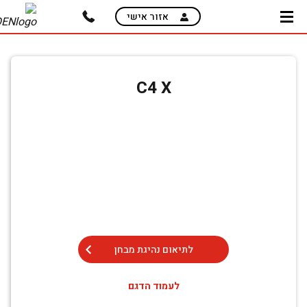
skip
אזור אישי
to
main
מזמינים נהיגת מבחן בקליק!
content
בחרו דגם, תאמו זמן שנוח לכם וצאו לנהיגת מבחן
C4 X
לתיאום נהיגת מבחן
לעמוד הדגם