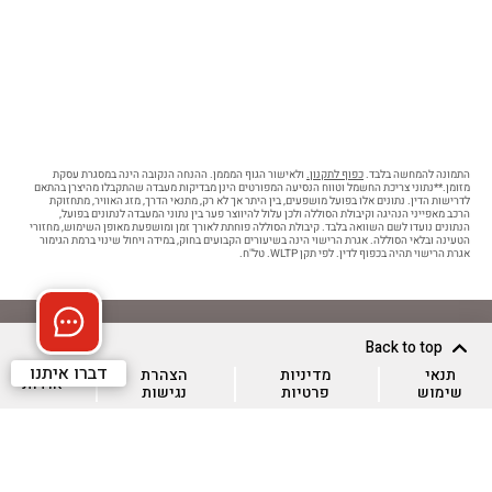
C5 AIRCROSS
התמונה להמחשה בלבד.
כפוף לתקנון.
ולאישור הגוף המממן. ההנחה הנקובה הינה במסגרת עסקת
מזומן.**נתוני צריכת החשמל וטווח הנסיעה המפורטים הינן מבדיקות מעבדה שהתקבלו מהיצרן בהתאם
לדרישות הדין. נתונים אלו בפועל מושפעים, בין היתר אך לא רק, מתנאי הדרך, מזג האוויר, מתחזוקת
הרכב מאפייני הנהיגה וקיבולת הסוללה ולכן עלול להיווצר פער בין נתוני המעבדה לנתונים בפועל,
הנתונים נועדו לשם השוואה בלבד. קיבולת הסוללה פוחתת לאורך זמן ומושפעת מאופן השימוש, מחזורי
הטעינה ובלאי הסוללה. אגרת הרישוי הינה בשיעורים הקבועים בחוק, במידה ויחול שינוי ברמת הגימור
אגרת הרישוי תהיה בכפוף לדין. לפי תקן WLTP. טל"ח.
לתיאום נהיגת מבחן
Back to top
דברו איתנו
תנאי
מדיניות
הצהרת
אודות
שימוש
פרטיות
נגישות
רכישה אונליין
נהיגת מבחן
רכבים חשמליים
C3 AIRCROSS