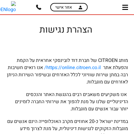
skip
skip
אזור אישי
to
to
main
page
content
menu
הצהרת נגישות
מותג CITROEN של חברת דוד לובינסקי אחראית על הקמת
והפעלת אתר
https://online.citroen.co.il/
אנו רואים חשיבות
רבה במתן שירות שוויוני לכלל האזרחים ובשיפור השירות הניתן
לאזרחים עם מוגבלות.
אנו משקיעים משאבים רבים בהנגשת האתר והנכסים
הדיגיטליים שלנו על מנת להפוך את שירותי החברה לזמינים
יותר עבור אנשים עם מוגבלות.
במדינת ישראל כ-20 אחוזים מקרב האוכלוסייה הינם אנשים עם
מוגבלות הזקוקים לנגישות דיגיטלית, על מנת לצרוך מידע