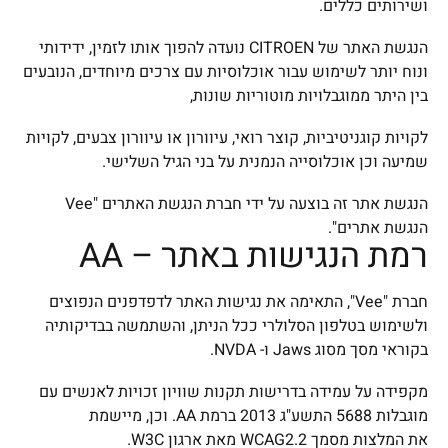
ושירותים כללים.
הנגשת האתר של CITROEN נועדה להפוך אותו לזמין, ידידותי
ונוח יותר לשימוש עבור אוכלוסיות עם צרכים מיוחדים, הנובעים
בין היתר ממוגבלויות מוטוריות שונות,
לקויות קוגניטיביות, קוצר רואי, עיוורון או עיוורון צבעים, לקויות
שמיעה וכן אוכלוסייה הנמנית על בני הגיל השלישי.
הנגשת אתר זה בוצעה על ידי חברת הנגשת האתרים "Vee
הנגשת אתרים".
רמת הנגישות באתר –
AA
חברת "Vee", התאימה את נגישות האתר לדפדפנים הנפוצים
ולשימוש בטלפון הסלולרי ככל הניתן, והשתמשה בבדיקותיה
בקוראי מסך מסוג Jaws ו- NVDA.
מקפידה על עמידה בדרישות תקנות שוויון זכויות לאנשים עם
מוגבלות 5688 התשע"ג 2013 ברמת AA. וכן, מיישמת
את המלצות מסמך WCAG2.2 מאת ארגון W3C.