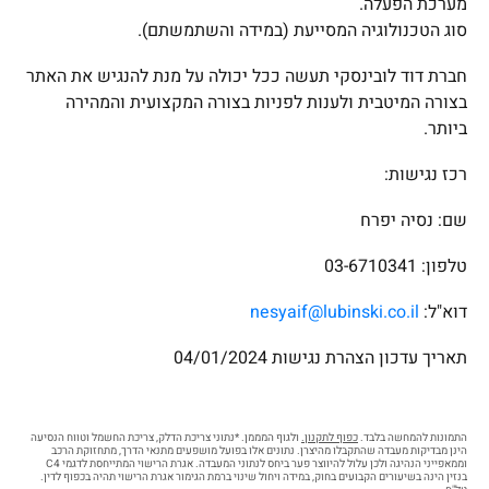
מערכת הפעלה.
סוג הטכנולוגיה המסייעת (במידה והשתמשתם).
חברת דוד לובינסקי תעשה ככל יכולה על מנת להנגיש את האתר
בצורה המיטבית ולענות לפניות בצורה המקצועית והמהירה
ביותר.
רכז נגישות:
שם: נסיה יפרח
טלפון: 03-6710341
דוא"ל:
nesyaif@lubinski.co.il
תאריך עדכון הצהרת נגישות 04/01/2024
התמונות להמחשה בלבד.
כפוף לתקנון.
ולגוף המממן. *נתוני צריכת הדלק, צריכת החשמל וטווח הנסיעה
הינן מבדיקות מעבדה שהתקבלו מהיצרן. נתונים אלו בפועל מושפעים מתנאי הדרך, מתחזוקת הרכב
וממאפייני הנהיגה ולכן עלול להיווצר פער ביחס לנתוני המעבדה. אגרת הרישוי המתייחסת לדגמי C4
בנזין הינה בשיעורים הקבועים בחוק, במידה ויחול שינוי ברמת הגימור אגרת הרישוי תהיה בכפוף לדין.