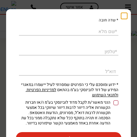
skip
skip
השאירו פרטים ונחזור אליכם בשיחה לטלפון או
אזור אישי
to
to
WhatsApp
CITROEN BERLINGO
main
page
* שדה חובה
כתבות
מחירון
BERLINGO
content
menu
המסחרית הנמכרת ביותר למעלה
דרגת זיהום
רמת אבזור בטיחותי
1
15
*שם מלא
מעשור
לפי דוח מסירות איגוד יבואני הרכב
*טלפון
המסחרית הכי נוחה לעבודה
ברלינגו
דיזל
דוא״ל
סיטרואן ברלינגו הטנדרון המוביל בישראל מציע וורסטיליות מקסימלית
עם שילוב מושלם בין עבודה למשפחה. מרחב עצום ומודולרי, יחידות
הנעה חזקות ויעילות, נוחות נסיעה מעולה ואבזור עשיר.
* ידוע ומוסכם עלי כי הפרטים שמסרתי לעיל יישמרו במאגרי
במהלך השבוע – רכב מסחרי שימושי ויעיל ובסוף השבוע – רכב משפחתי
המידע של דוד לובינסקי בע"מ בהתאם
למדיניות הפרטיות
ולתנאי השימוש
בטוח ומפנק.
הנני מאשר/ת לקבל מדוד לובינסקי בע"מ ו/או חברות
30.6
130
6
הקשורות אליה דיוור לרבות דיוור שיווקי בכל אמצעי
תקשורת לרבות דוא"ל, מסרונים, הודעות וואטסאפ.
ליטר ל-100 ק"מ
כ"ס
קג"מ
הסכמה זו תהיה בתוקף ככל שלא נתקבלה ממני בכל עת
הודעה אחרת באחד מאמצעי הקשר שיפורטו בדיוור.