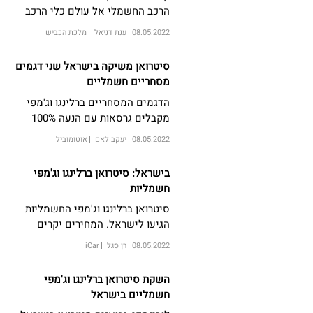
הרכב החשמלי אל עולם כלי הרכב
המסחריים עם השקת שני דגמים
08.05.2022
ענת דניאל
מלכת הכביש
חשמליים פופולריים בענפי הרכב
המסחרי, סיטרואן E-BERLINGO ו-E-
סיטרואן משיקה בישראל שני דגמים
JUMPY (ברלינגו וג’מפי חשמליים)
מסחריים חשמליים
הדגמים המסחריים ברלינגו וג'מפי
מקבלים גרסאות עם הנעה 100%
חשמלית
08.05.2022
יעקב לאם
אוטומוביל
בישראל: סיטרואן ברלינגו וג'מפי
חשמליות
סיטרואן ברלינגו וג'מפי החשמליות
הגיעו לישראל. המחירים יקרים
בכ-18,000 שקלים מגרסאות הדיזל
08.05.2022
רן סגל
iCar
המקבילות
השקת סיטרואן ברלינגו וג'מפי
חשמליים בישראל