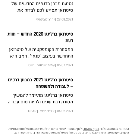
נסיעת מבחן בדגמים החדשים של
סיטרואן תסייע לכם לבדוק את
התאמת הרכב לצרכים שלכם ולבחור
23.08.2021
יח"צ לובינסקי
את הרכב המתאים לכם ביותר. אספנו
עבורכם שלל עיצות לנסיעת המבחן
סיטרואן ברלינגו 2020 החדש – חוות
דעת
המסחרית הקומפקטית של סיטרואן
התחדשה בעיצוב "פנאי". האם היא
מושכת מספיק ללקוח הפרטי?
06.07.2021
עמית אגרונוב
אוטו
סיטרואן ברלינגו 2021 במבחן דרכים
– לעבודה ולמשפחה
סיטרואן ברלינגו מתיימר להמשיך
מסורת רבת שנים ולהיות סוס עבודה
וגם רכב שימושי למשפחה. יצאו
04.02.2021
אלדר מנורי
GEAR
למבחן הובלת נוסעים ומטען
התמונות להמחשה בלבד.
כפוף לתקנון.
ולגוף המממן. *נתוני צריכת הדלק, צריכת החשמל וטווח הנסיעה
הינן מבדיקות מעבדה שהתקבלו מהיצרן. נתונים אלו בפועל מושפעים מתנאי הדרך, מתחזוקת הרכב