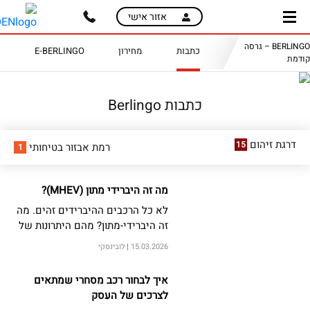
skip
skip
אזור אישי
to
to
main
page
BERLINGO – גרסה
כתבות
מחירון
E-BERLINGO
content
menu
קודמת
כתבות Berlingo
דרגת זיהום
15
רמת אבזור בטיחותי
1
מה זה היברידי מתון (MHEV)?
לא כל הרכבים ההיברידים זהים. מה
זה היברידי-מתון? מהם היתרונות של
מערכת ההנעה הזו ומי הנהגים שלהם
15.03.2026
לובינסקי
מערכת היברידית-מתונה המתאימה
ביותר?
איך לבחור רכב מסחרי שמתאים
לצרכים של העסק