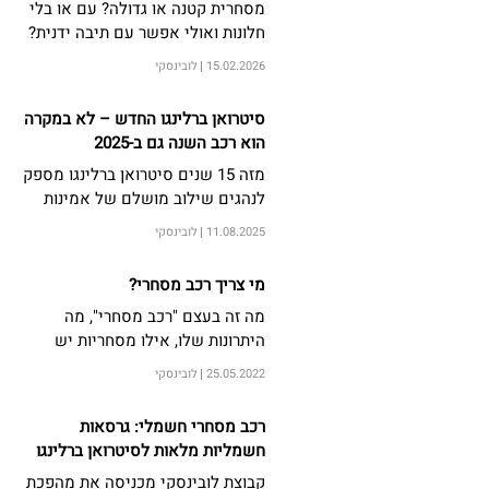
מסחרית קטנה או גדולה? עם או בלי
חלונות ואולי אפשר עם תיבה ידנית?
ברלינגו או ג'מאפי? גלו את נבחרת
15.02.2026
לובינסקי
הרכבים המסחריים של סיטרואן
מדריך מקיף לבחירה חכמה
סיטרואן ברלינגו החדש – לא במקרה
הוא רכב השנה גם ב-2025
מזה 15 שנים סיטרואן ברלינגו מספק
לנהגים שילוב מושלם של אמינות
וגמישות לעבודה ולמשפחה. הכירו
11.08.2025
לובינסקי
את כל הסיבות בזכותן סיטרואן
ברלינגו מתאים גם לכם
מי צריך רכב מסחרי?
מה זה בעצם "רכב מסחרי", מה
היתרונות שלו, אילו מסחריות יש
לסיטרואן להציע ואיפה אפשר למצוא
25.05.2022
לובינסקי
רכב מסחרי חשמלי? כל התשובות
בהמשך
רכב מסחרי חשמלי: גרסאות
חשמליות מלאות לסיטרואן ברלינגו
וסיטרואן ג’מפי
קבוצת לובינסקי מכניסה את מהפכת