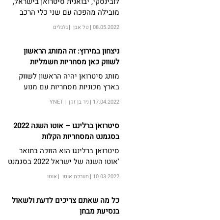
לובינסקי, יבואנית סיטרואן בישראל,
מובילה מהפכה עם שני כלי הרכב
המסחריים המובילים של הקבוצה –
08.05.2022
טל אבן
גלגלים
סיטרואן ברלינגו וג'אמפי בהנעה
חשמלית 100%. קהל היעד האופייני:
ניצחון במירוץ: זה המותג הראשון
תחומי ההובלה, היסעים, משלוחים,
לשווק כאן מסחריות חשמליות
בעלי מקצוע עצמאיים ועוד במרחב
מותג סיטרואן יהיה הראשון לשווק
העירוני ובאזורים תפעוליים גדולים
בארץ מכוניות מסחריות עם מנוע
לטובת תנועה נקייה ממזהמים.
חשמלי. אחרים צפויים ללכת
17.04.2022
ניר בן זקן
YNET
בעקבותיו בעתיד. הנה כל מה שצריך
לדעת עליהם
סיטרואן ברלינגו – אוטו השנה 2022
בסגמנט המסחריות הקלות
סיטרואן ברלינגו הוא הזוכה בתואר
'אוטו השנה של ישראל 2022 בסגמנט
המסחריות הקלות'
10.03.2022
מערכת אוטו
אוטו
כל מה שאתם צריכים לדעת ולשאול
בנסיעת מבחן