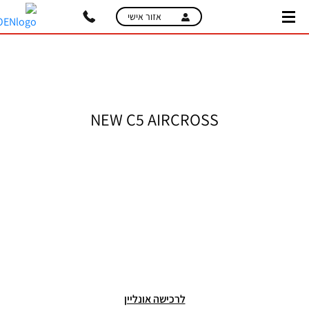
skip
skip
אזור אישי
to
to
main
page
content
menu
NEW C5 AIRCROSS
לרכישה אונליין