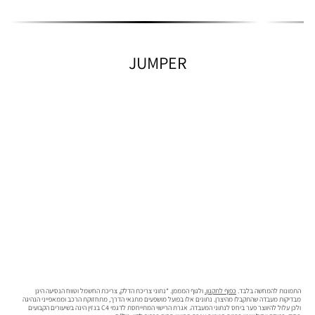
JUMPER
התמונות להמחשה בלבד.
כפוף לתקנון.
ולגוף המממן. *נתוני צריכת הדלק, צריכת החשמל וטווח הנסיעה הינן
מבדיקות מעבדה שהתקבלו מהיצרן. נתונים אלו בפועל מושפעים מתנאי הדרך, מתחזוקת הרכב וממאפייני הנהיגה
ולכן עלול להיווצר פער ביחס לנתוני המעבדה. אגרת הרישוי המתייחסת לדגמי C4 בנזין הינה בשיעורים הקבועים