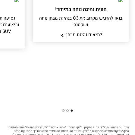
חווית נהיגה נוחה במיוחד!
בואו להרגיש מקרוב את C3 בנהיגת מבחן נוחה
נסיעה חל
ושקטנה
SUV המשלב את הטוב מכל העולמות.
לתיאום נהיגת מבחן
3
2
1
התמונות להמחשה בלבד.
כפוף לתקנון.
ולגוף המממן. *נתוני צריכת הדלק, צריכת החשמל וטווח הנסיעה
הינן מבדיקות מעבדה שהתקבלו מהיצרן. נתונים אלו בפועל מושפעים מתנאי הדרך, מתחזוקת הרכב
וממאפייני הנהיגה ולכן עלול להיווצר פער ביחס לנתוני המעבדה. אגרת הרישוי המתייחסת לדגמי C4