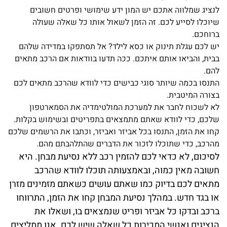
לנציג שמלווה אתכם יש המון ידע שימושי ופרטים חשובים
שיוכלו לסייע לכם. זה הזמן לשאול אותו כל שאלה שעולה
ברוחכם.
יש לכם עגלת תינוק או כסא לילד? אל תסתפקו במדידה שלהם
בבית, והביאו אותם איתכם. ככה תדעו בוודאות אם הרכב מתאים
להם.
התנסו בכמה שיותר סוגי כבישים כדי לוודא שהרכב מתאים לכם
בצורה המיטבית.
לא לשכוח לחבר את למערכת המולטימדיה את הסמארטפון
שלכם, כדי לוודא שאתם מתמצאים בתפריטים ובשימוש בקלות.
קחו את הזמן, התנסו בכל אביזר ואביזר, וכתבו את הרשמים שלכם
מהרכב, כדי שתוכלו לזכור את הדברים שהתלהבתם מהם.
לסיכום, לא כדאי לכם להזמין רכב ללא נסיעת מבחן. היא
חשובה מאין כמוה, ובאמצעותה תוכלו לוודא שהרכב
מתאים לכם בדיוק כמו שאתם עושים כשאתם מזמינים מזרן
או בגד חדש. במהלך נסיעת המבחן קחו את הזמן, התרווחו
ברכב ובדקו כל אביזר ופריט שנמצאים בו, ושאלו את
הנציגים ואנשי המכירות כל שאלה שיש לכם. אנו ממליצים