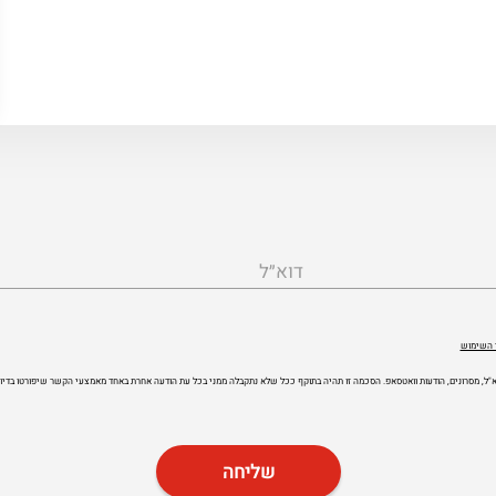
דוא״ל
 השימוש
 דוא"ל, מסרונים, הודעות וואטסאפ. הסכמה זו תהיה בתוקף ככל שלא נתקבלה ממני בכל עת הודעה אחרת באחד מאמצעי הקשר שיפורטו בדיוו