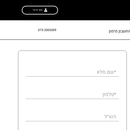
אזור אישי
073-2005309
חשבון מימון
*שם מלא
*טלפון
דוא״ל