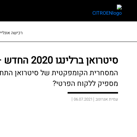
skip
skip
to
to
main
page
content
menu
רכישה אונליין
סיטרואן ברלינגו 2020 החדש – חוות דעת
המסחרית הקומפקטית של סיטרואן התחדש
מספיק ללקוח הפרטי?
עמית אגרונוב
06.07.2021