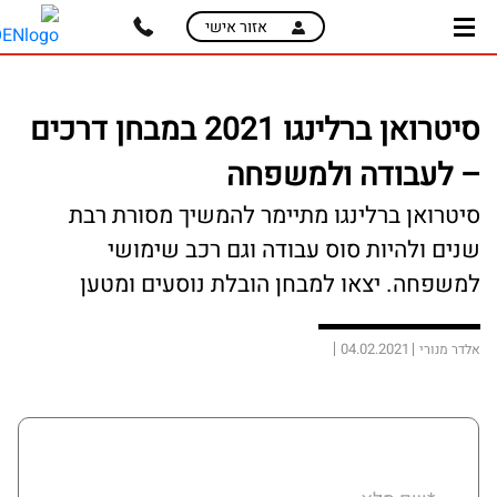
skip
skip
אזור אישי
to
to
main
page
content
menu
סיטרואן ברלינגו 2021 במבחן דרכים
– לעבודה ולמשפחה
סיטרואן ברלינגו מתיימר להמשיך מסורת רבת
שנים ולהיות סוס עבודה וגם רכב שימושי
למשפחה. יצאו למבחן הובלת נוסעים ומטען
04.02.2021
אלדר מנורי