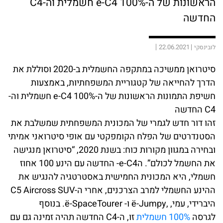
הראשונות של ה-e-C4 100% חשמלית וה-C4
החדשה
22.06.2021
לובינסקי
סיטרואן ממשיכה במתקפה החשמלית ב-2020 וסוללת את
הדרך להחייאה של קטגוריית המשפחתיות, באמצעות
חשיפת התמונות הראשונות של ה-e-C4 100% חשמלית וה-
C4 החדשה
זהו דור חדש לגמרי של המכונית המשפחתית שמשלבת את
הסטנדרטים של הפלח הקומפקטי עם אופי סיטרואני אמיתי
ובחירה במגוון מקורות כוח: בשנת 2020, “סיטרואן מנגישה
את החשמל לכולם”. הe-C4- החדשה עם הינע 100 אחוז
חשמלי, היא המכונית החמישית באסטרטגיה להנגיש את
ההינע החשמלי למרב הצרכנים, אחרי ה-C5 Aircross SUV
היברידי, עמי, ,ë-Jumpy ו- ë-SpaceTourer. בנוסף
לגרסה
100% חשמלית
זו, ה-C4 החדשה תהיה זמינה גם עם