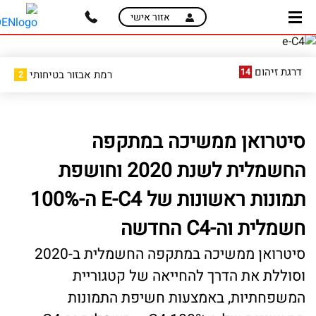
skip
skip
אזור אישי
to
to
main
page
content
menu
דרגת זיהום
14
רמת אבזור בטיחותי
2
סיטרואן ממשיכה במתקפה
החשמלית לשנת 2020 וחושפת
תמונות ראשונות של E-C4 ה-100%
חשמלית וה-C4 החדשה
סיטרואן ממשיכה במתקפה החשמלית ב-2020
וסוללת את הדרך להחייאה של קטגוריית
המשפחתיות, באמצעות חשיפת התמונות