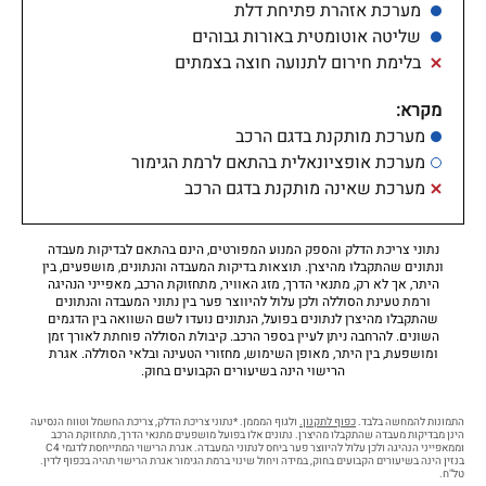
מערכת אזהרת פתיחת דלת
שליטה אוטומטית באורות גבוהים
בלימת חירום לתנועה חוצה בצמתים
מקרא:
מערכת מותקנת בדגם הרכב
מערכת אופציונאלית בהתאם לרמת הגימור
מערכת שאינה מותקנת בדגם הרכב
נתוני צריכת הדלק והספק המנוע המפורטים, הינם בהתאם לבדיקות מעבדה
ונתונים שהתקבלו מהיצרן. תוצאות בדיקות המעבדה והנתונים, מושפעים, בין
היתר, אך לא רק, מתנאי הדרך, מזג האוויר, מתחזוקת הרכב, מאפייני הנהיגה
ורמת טעינת הסוללה ולכן עלול להיווצר פער בין נתוני המעבדה והנתונים
שהתקבלו מהיצרן לנתונים בפועל, הנתונים נועדו לשם השוואה בין הדגמים
השונים. להרחבה ניתן לעיין בספר הרכב. קיבולת הסוללה פוחתת לאורך זמן
ומושפעת, בין היתר, מאופן השימוש, מחזורי הטעינה ובלאי הסוללה. אגרת
הרישוי הינה בשיעורים הקבועים בחוק.
התמונות להמחשה בלבד.
כפוף לתקנון.
ולגוף המממן. *נתוני צריכת הדלק, צריכת החשמל וטווח הנסיעה
הינן מבדיקות מעבדה שהתקבלו מהיצרן. נתונים אלו בפועל מושפעים מתנאי הדרך, מתחזוקת הרכב
וממאפייני הנהיגה ולכן עלול להיווצר פער ביחס לנתוני המעבדה. אגרת הרישוי המתייחסת לדגמי C4
בנזין הינה בשיעורים הקבועים בחוק, במידה ויחול שינוי ברמת הגימור אגרת הרישוי תהיה בכפוף לדין.
טל"ח.