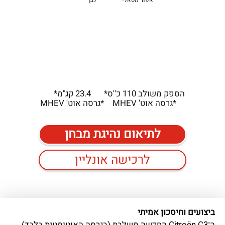
הספק משולב 110 כ''ס*
23.4 קג"מ*
*גרסה אוט' MHEV
*גרסה אוט' MHEV
לתיאום נהיגת מבחן
לרכישה אונליין
ביצועים וחיסכון אמיתי
ה־Citroën C3 החדשה משלבת (בגרסה האוטומטית בלבד)