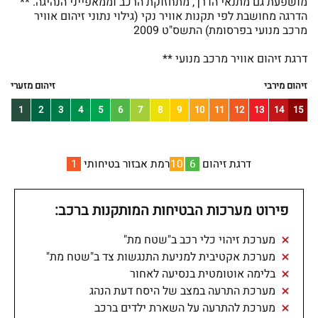
מושפעת גם מתנאי הדרך, מתחזוקת הרכב וממאפייני הנהיגה. **
הדרגה מחושבת לפי תקנות אוויר נקי (גילוי נתוני זיהום אוויר
מרכב מנועי בפרסומת) התשס"ט 2009
דרגת זיהום אוויר מרכב מנועי **
זיהום מירבי
זיהום מזערי
1
2
3
4
5
6
7
8
9
10
11
12
13
14
15
דרגת זיהום
6
10
רמת אבזור בטיחותי
1
פירוט מערכות הבטיחות המותקנות ברכב:
מערכת זיהוי כלי רכב ב"שטח מת"
מערכת אקטיבית למניעת התנגשות צד ב"שטח מת"
בלימה אוטומטית בנסיעה לאחור
מערכת התרעה במצב של היסח דעת הנהג
מערכת להתרעה על השארת ילדים ברכב