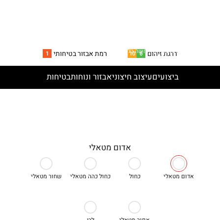
*המחיר מתייחס לרמת גימור Plus, ידנית, ואינו כולל אגרת רישוי, תוספות
ואביזרים נלווים. כפוף לתקנון ולדגמים הקיימים במלאי. לפי מחירון
01/26. התמונה להמחשה בלבד.
דרגת זיהום
רמת אבזור בטיחותי
1
10
6
ביצועים
עיצוב חיצוני
אבזור ונוחות
בטיחות
אדום מטאלי
אדום מטאלי
כחול
כחול כהה מטאלי
שחור מטאלי
אפור מטאלי
לבן