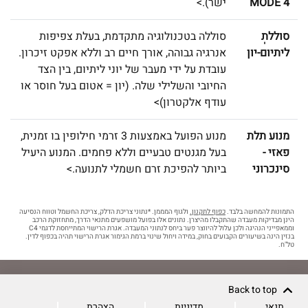
MODE 4
ישר).>
סוללתְ
סוללה בטכנולוגיה מתקדמת, בעלת צפיפות
ליתיום-יון
אנרגיה גבוהה, אורך חיים רב וללא אפקט זיכרון.
עובדת על ידי מעבר של יוני ליתיום, בין הצד
החיובי והשלילי שלה. (יון = אטום בעל חוסר או
עודף אלקטרון)>
מנוע תלת
מנוע הפועל באמצעות 3 זרמי חילופין בו זמנית,
פאזי -
בעל מגנטים טבעיים וללא פחמים. המנוע היעיל
סינכרוני
ביותר להפיכת זרם חשמלי לתנועה.>
התמונות להמחשה בלבד.
כפוף לתקנון.
ולגוף המממן. *נתוני צריכת הדלק, צריכת החשמל וטווח הנסיעה
הינן מבדיקות מעבדה שהתקבלו מהיצרן. נתונים אלו בפועל מושפעים מתנאי הדרך, מתחזוקת הרכב
וממאפייני הנהיגה ולכן עלול להיווצר פער ביחס לנתוני המעבדה. אגרת הרישוי המתייחסת לדגמי C4
בנזין הינה בשיעורים הקבועים בחוק, במידה ויחול שינוי ברמת הגימור אגרת הרישוי תהיה בכפוף לדין.
טל"ח.
Back to top
תנאי
מדיניות
הצהרת