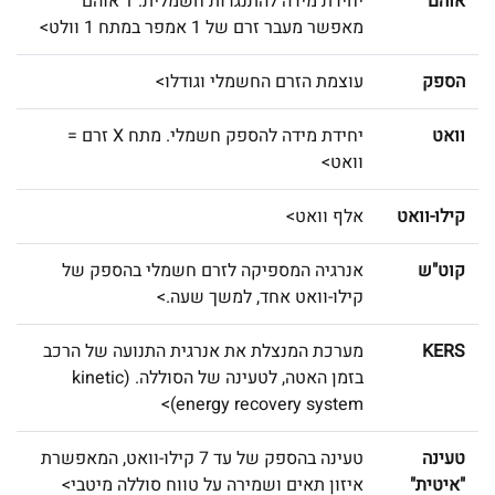
אוהם
יחידת מידה להתנגדות חשמלית. 1 אוהם
מאפשר מעבר זרם של 1 אמפר במתח 1 וולט>
הספק
עוצמת הזרם החשמלי וגודלו>
וואט
יחידת מידה להספק חשמלי. מתח X זרם =
וואט>
קילו-וואט
אלף וואט>
קוט"ש
אנרגיה המספיקה לזרם חשמלי בהספק של
קילו-וואט אחד, למשך שעה.>
KERS
מערכת המנצלת את אנרגית התנועה של הרכב
בזמן האטה, לטעינה של הסוללה. (kinetic
energy recovery system)>
טעינה
טעינה בהספק של עד 7 קילו-וואט, המאפשרת
"איטית"
איזון תאים ושמירה על טווח סוללה מיטבי>