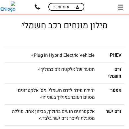
skip
skip
אזור אישי
to
to
main
page
מילון מונחים רכב חשמלי
content
menu
Plug in Hybrid Electric Vehicle>
PHEV
זרם‌
תנועה של אלקטרונים במוליך>
‌חשמלי‌ ‌
אמפר
יחידת מידה לזרם חשמלי. מס' אלקטרונים
מסוים העובר במוליך בשנייה>
זרם ישר
אלקטרונים הנעים במוליך, בכיוון אחד. סוללה
מסוגלת לייצר זרם ישר בלבד.>