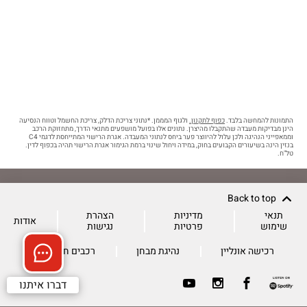
התמונות להמחשה בלבד.
כפוף לתקנון.
ולגוף המממן. *נתוני צריכת הדלק, צריכת החשמל וטווח הנסיעה
הינן מבדיקות מעבדה שהתקבלו מהיצרן. נתונים אלו בפועל מושפעים מתנאי הדרך, מתחזוקת הרכב
וממאפייני הנהיגה ולכן עלול להיווצר פער ביחס לנתוני המעבדה. אגרת הרישוי המתייחסת לדגמי C4
בנזין הינה בשיעורים הקבועים בחוק, במידה ויחול שינוי ברמת הגימור אגרת הרישוי תהיה בכפוף לדין.
טל"ח.
Back to top
תנאי
מדיניות
הצהרת
אודות
שימוש
פרטיות
נגישות
רכישה אונליין
נהיגת מבחן
רכבים חשמליים
דברו איתנו