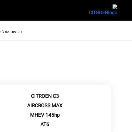
skip
skip
to
to
main
page
content
menu
רכישה אונליין
CITROEN C3
AIRCROSS MAX
MHEV 145hp
AT6