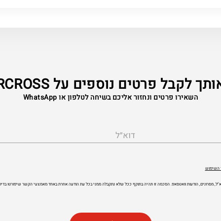
תך לקבל פרטים נוספים על C3 AIRCROSS
השאירו פרטים ונחזור אליכם בשיחה לטלפון או WhatsApp
דוא״ל
 השימוש
 דוא"ל, מסרונים, הודעות וואטסאפ. הסכמה זו תהיה בתוקף ככל שלא נתקבלה ממני בכל עת הודעה אחרת באחד מאמצעי הקשר שיפורטו בדיוו