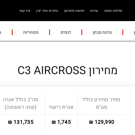
אולמות תצוגה
שירות
חדשות סיטרואן
החזרים אתר יצרן
צרו קשר
נהיגת מבחן
דגמים
מסחריות
מ
מחירון C3 AIRCROSS
מחיר מחירון כולל
סה"כ כולל אגרה
מע"מ
אגרת רישוי
(שנה ראשונה)
131,735 ₪
1,745 ₪
129,990 ₪