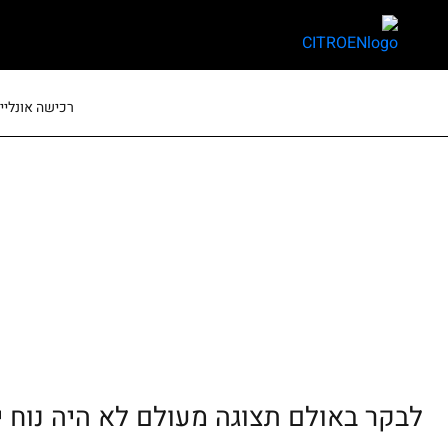
skip
skip
to
to
main
page
content
menu
רכישה אונליין
לבקר באולם תצוגה מעולם לא היה נוח י