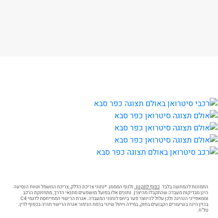
התמונות להמחשה בלבד.
כפוף לתקנון.
ולגוף המממן. *נתוני צריכת הדלק, צריכת החשמל וטווח הנסיעה
הינן מבדיקות מעבדה שהתקבלו מהיצרן. נתונים אלו בפועל מושפעים מתנאי הדרך, מתחזוקת הרכב
וממאפייני הנהיגה ולכן עלול להיווצר פער ביחס לנתוני המעבדה. אגרת הרישוי המתייחסת לדגמי C4
בנזין הינה בשיעורים הקבועים בחוק, במידה ויחול שינוי ברמת הגימור אגרת הרישוי תהיה בכפוף לדין.
טל"ח.