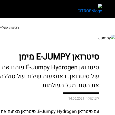
skip
skip
to
to
main
page
content
menu
רכישה אונליין
סיטרואן E-JUMPY מימן
סיטרואן drogen
של סיטרואן. באמצעות שילוב של סוללה 
את הטוב מכל העולמות
לובינסקי
14.06.2021
עם סיטרואן Ë-Jumpy Hydrogen