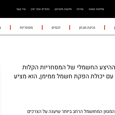
אולמות תצוגה
שירות
חדשות סיטרואן
החזרים אתר יצרן
צרו קשר
נהיגת מבחן
דגמים
מסחריות
מ
Ë-Jumpy Hy פותח את ההיצע החשמלי של המסחריות הקלות
עם יכולת הפקת חשמל ממימן, הוא מציע
, סיטרואן מציעה את המגוון המחושמל הרחב ביותר שיענה על הצרכים