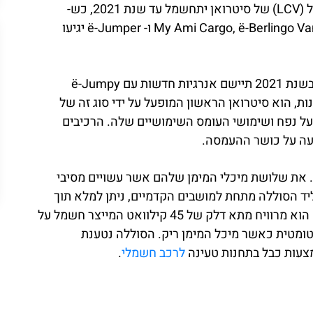
 כש-
נוכח כבר על הכביש ו- My Ami Cargo, ë-Berlingo Van, ë-Jumpy Hydrogen ו- ë-Jumper יגיעו
בתגובה לאתגרים סביבתיים וחברתיים חדשים, סיטרואן בשנת 2021 תיישם אנרגיות חדשות עם ë-Jumpy
טענות, הוא סיטרואן הראשון המופעל על ידי סוג זה של
על נפח ושימושי העומס השימושיים שלה. הרכיבים
פעה על כושר ההעמסה.
 Ë-Jumpy Hydrogen טווח של מעל 400 ק”מ. את שלושת מיכלי המימן שלהם אשר עשויים מסיבי
חץ של 700 באר, וממוקמים ליד הסוללה מתחת למושבים הקדמיים, ניתן למלא תוך
שלוש דקות בלבד. מימן Ë-Jumpy הוא חשמלי לחלוטין. הוא מרוויח מתא דלק של 45 קילוואט המייצר חשמל על
 קילוואט הנשתלטת אוטומטית כאשר מיכל המימן ריק. הסוללה נטענת
צעות כבל בתחנות טעינה
לרכב חשמלי
.