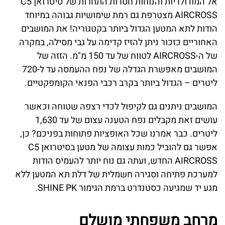
אל המודולריות והנוחות חסרות התחרות של סיטרואן C5
AIRCROSS מצטרפת גם רמת שימושיות גבוהה במיוחד
הודות לתא המטען הגדול ביותר בקטגוריה! את המושבים
האחוריים כזכור ניתן להזיז קדימה על גבי מסילה, במקרה
של ה-AIRCROSS לטווח של עד 150 מ"מ. הזזה של
המושבים מאפשרת הגדלה של נפח ההעמסה עד ל-720
ליטרים – הגדול ביותר בקרב רכבי הפנאי הקומפקטיים.
המושבים ניתנים גם לקיפול לכדי רצפה שטוחה וכאשר
עושים זאת מקבלים נפח הטענה עצום של עד 1,630
ליטרים. כבר אמרנו שכל האופציות פתוחות בפניכם? כן,
אפשר גם להוביל כמות עצומה של מטען בסיטרואן C5
AIRCROSS החדש, ועתה גם נוח יותר להעמיס הודות
למערכת פתיחה וסגירה חשמלית של דלת תא המטען ללא
מגע יד שמגיעה כסטנדרט ברמת הגימור SHINE PK.
מרחב משפחתי מושלם