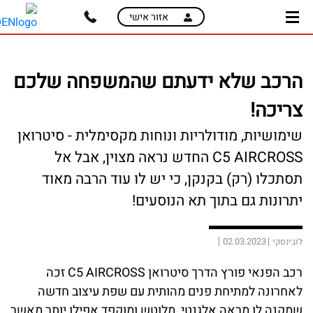
skip
skip
אזור אישי
to
to
main
page
content
menu
הרכב שלא ידעתם שהמשפחה שלכם
צריכה!
שימושיות, מודולריות ונוחות מקסימלית - סיטרואן
C5 AIRCROSS החדש נראה מצוין, אבל אל
תסתכלו (רק) בקנקן, כי יש לו עוד הרבה מאוד
יתרונות גם בתוך תא הנוסעים!
02.03.2023
לובינסקי
רכב הפנאי פורץ הדרך סיטרואן C5 AIRCROSS זכה
לאחרונה למתיחת פנים מהותית עם שפת עיצוב חדשה
שמקנה לו מראה אלגנטי, מלוטש ומוקפד אפילו יותר מאשר