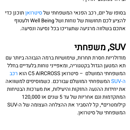
בסופו של יום, רכב הפנאי המשפחתי של
סיטרואן
תוכנן כדי
להציע לכם תחושות של נוחות ושל Well Being ולעטוף
אתכם בשלווה מרגיעה שתעריכו בכל נסיעה ונסיעה.
SUV, משפחתי
מודולריות חסרת תחרות, שימושיות ברמה הגבוהה ביותר עם
תא המטען הגדול בקטגוריה, ומאפייני נוחות בלעדיים בחלל
המשפחתי המושלם – סיטרואן C5 AIRCROSS הוא
רכב
ה-SUV
המשפחתי המושלם עבורכם. כשמוסיפים למשוואה
את יחידות ההנעה החזקות והיעילות, את מערכות הבטיחות
המתקדמות וגם אחריות של עד 5 שנים או 120,000
קילומטרים*, קל להסביר את ההצלחה העצומה של ה-SUV
המשפחתי של סיטרואן.