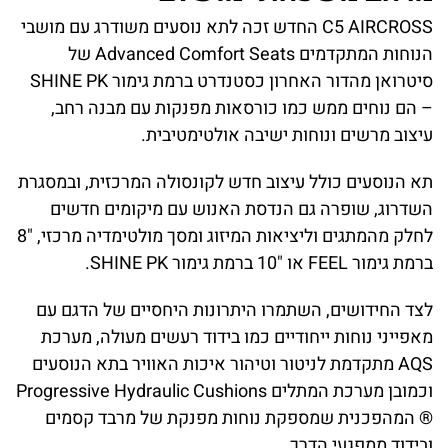
C5 AIRCROSS החדש זכה לתא נוסעים משודרג עם מושבי
הנוחות המתקדמים Advanced Comfort Seats של
סיטרואן מהדור האחרון כסטנדרט ברמת גימור SHINE PK
– הם נוחים ממש כמו כורסאות מפנקות עם מבנה רחב,
עיצוב מרשים ונוחות ישיבה אולטימטיבית.
תא הנוסעים כולל עיצוב חדש לקונסולה המרכזית, ובמסגרת
השדרוג, שופרה גם הנדסת האנוש עם מיקומים חדשים
לחלק מהמתגים וליציאות המיזוג ומסך מולטימדיה מרכזי, "8
ברמת גימור FEEL או "10 ברמת גימור SHINE PK.
לצד החידושים, השתמרו היתרונות היחסיים של הדגם עם
מאפייני נוחות ייחודיים כמו בידוד רעשים מעולה, מערכת
AQS מתקדמת לניטור וטיהור איכות האוויר בתא הנוסעים
וכמובן מערכת המתלים Progressive Hydraulic Cushions
® המהפכנית שמספקת נוחות מפנקת של מרבד קסמים
ובידוד ממפגעי הדרך.