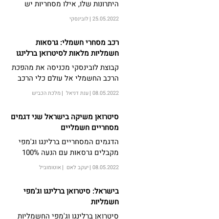
היתרונות שלו, אילו מסחריות יש
לסיטרואן להציע ואיפה אפשר למצוא
25.05.2022
לובינסקי
רכב מסחרי חשמלי? כל התשובות
בהמשך
רכב מסחרי חשמלי: גרסאות
חשמליות מלאות לסיטרואן ברלינגו
וסיטרואן ג’מפי
קבוצת לובינסקי מכניסה את מהפכת
הרכב החשמלי אל עולם כלי הרכב
המסחריים עם השקת שני דגמים
08.05.2022
ענת דניאל
מלכת הכביש
חשמליים פופולריים בענפי הרכב
המסחרי, סיטרואן E-BERLINGO ו-E-
סיטרואן משיקה בישראל שני דגמים
JUMPY (ברלינגו וג’מפי חשמליים)
מסחריים חשמליים
הדגמים המסחריים ברלינגו וג'מפי
מקבלים גרסאות עם הנעה 100%
חשמלית
08.05.2022
יעקב לאם
אוטומוביל
בישראל: סיטרואן ברלינגו וג'מפי
חשמליות
סיטרואן ברלינגו וג'מפי החשמליות