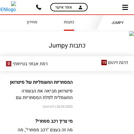
skip
skip
אזור אישי
to
to
main
page
כתבות
מחירון
JUMPY
content
menu
כתבות Jumpy
דרגת זיהום
15
רמת אבזור בטיחותי
0
המסחריות החשמליות של סיטרואן
סיטרואן מביאה את הבשורה
החשמלית לפלח המסחריות עם
גרסאות חשמליות טהורות לשני
26.05.2022
לובינסקי
הדגמים המצליחים ברלינגו וג'אמפי
מי צריך רכב מסחרי?
מה זה בעצם "רכב מסחרי", מה