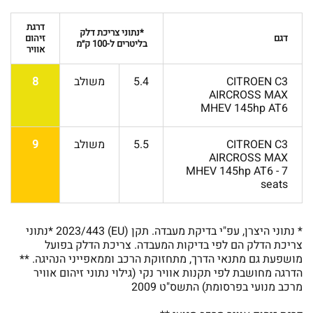
דרגת
*נתוני צריכת דלק
דגם
זיהום
בליטרים ל-100 ק״מ
אוויר
CITROEN C3
5.4
משולב
8
AIRCROSS MAX
MHEV 145hp AT6
CITROEN C3
5.5
משולב
9
AIRCROSS MAX
MHEV 145hp AT6 - 7
seats
* נתוני היצרן, עפ"י בדיקת מעבדה. תקן (EU) 2023/443 *נתוני
צריכת הדלק הם לפי בדיקות המעבדה. צריכת הדלק בפועל
מושפעת גם מתנאי הדרך, מתחזוקת הרכב וממאפייני הנהיגה. **
הדרגה מחושבת לפי תקנות אוויר נקי (גילוי נתוני זיהום אוויר
מרכב מנועי בפרסומת) התשס"ט 2009