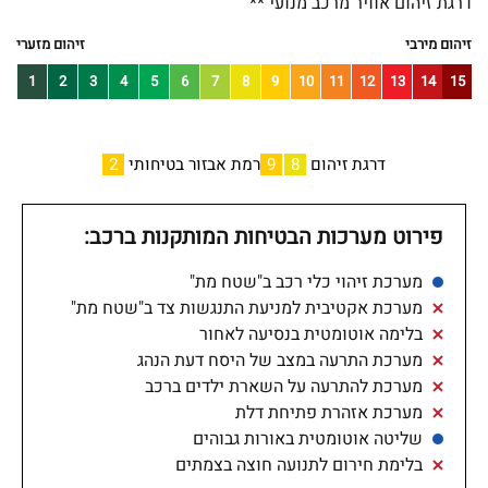
דרגת זיהום אוויר מרכב מנועי **
זיהום מירבי
זיהום מזערי
1
2
3
4
5
6
7
8
9
10
11
12
13
14
15
דרגת זיהום
8
9
רמת אבזור בטיחותי
2
פירוט מערכות הבטיחות המותקנות ברכב:
מערכת זיהוי כלי רכב ב"שטח מת"
מערכת אקטיבית למניעת התנגשות צד ב"שטח מת"
בלימה אוטומטית בנסיעה לאחור
מערכת התרעה במצב של היסח דעת הנהג
מערכת להתרעה על השארת ילדים ברכב
מערכת אזהרת פתיחת דלת
שליטה אוטומטית באורות גבוהים
בלימת חירום לתנועה חוצה בצמתים