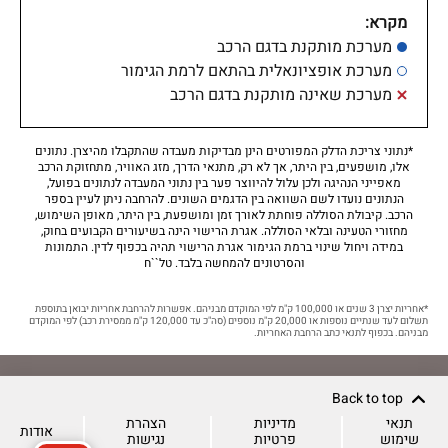
מקרא:
מערכת מותקנת בדגם הרכב
מערכת אופציונאלית בהתאם לרמת הגימור
מערכת שאינה מותקנת בדגם הרכב
*נתוני צריכת הדלק המפורטים הינן מבדיקות מעבדה שהתקבלו מהיצרן. נתונים
אלו, מושפעים, בין היתר, אך לא רק, מתנאי הדרך, מזג האוויר, מתחזוקת הרכב
מאפייני הנהיגה ולכן עלול להיווצר פער בין נתוני המעבדה לנתונים בפועל,
הנתונים נועדו לשם השוואה בין הדגמים השונים. להרחבה ניתן לעיין בספר
הרכב. קיבולת הסוללה פוחתת לאורך זמן ומושפעת, בין היתר, מאופן השימוש,
מחזורי הטעינה ובלאי הסוללה. אגרת הרישוי הינה בשיעורים הקבועים בחוק,
במידה ויחול שינוי ברמת הגימור אגרת הרישוי תהיה בכפוף לדין. התמונות
והסרטונים להמחשה בלבד. טל``ח
*אחריות יצרן 3 שנים או 100,000 ק"מ לפי המוקדם מבניהם. אפשרות להרחבת אחריות יבואן בתוספת
תשלום לעד שנתיים נוספות או 20,000 ק"מ נוספים (סה"כ עד 120,000 ק"מ ממסירת רכב) לפי המוקדם
מבניהם. בכפוף לתנאי כתב הרחבת האחריות.
Back to top
תנאי
מדיניות
הצהרת
אודות
שימוש
פרטיות
נגישות