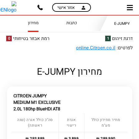
skip
skip
אזור אישי
to
to
main
page
כתבות
מחירון
E-JUMPY
content
menu
דרגת זיהום
רמת אבזור בטיחותי
0
1
לפרטים:
online.Citroen.co.il
מחירון E-JUMPY
CITROEN JUMPY
MEDIUM M1 EXCLUSIVE
2.0L 180hp BlueHDI AT8
מחיר מחירון כולל
אגרת
סה"כ כולל אגרה (שנה
מע"מ
רישוי
ראשונה)
293,889 ₪
3,899 ₪
289,990 ₪