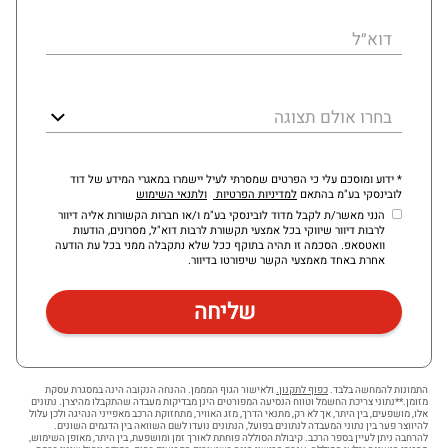
דוא״ל
בחרו אולם תצוגה
* ידוע ומוסכם עלי כי הפרטים שמסרתי לעיל יישמרו במאגרי המידע של דוד
לובינסקי בע"מ בהתאם
למדיניות הפרטיות
ולתנאי השימוש
הנני מאשר/ת לקבל מדוד לובינסקי בע"מ ו/או חברות הקשורות אליה דיוור
לרבות דיוור שיווקי בכל אמצעי תקשורת לרבות דוא"ל, מסרונים, הודעות
וואטסאפ. הסכמה זו תהיה בתוקף ככל שלא נתקבלה ממני בכל עת הודעה
אחרת באחד מאמצעי הקשר שיפורטו בדיוור.
התמונות להמחשה בלבד.
כפוף לתקנון.
ולאישור הגוף המממן. ההנחה הנקובה הינה במסגרת עסקת
מזומן.**נתוני צריכת החשמל וטווח הנסיעה המפורטים הינן מבדיקות מעבדה שהתקבלו מהיצרן. נתונים
אלו, מושפעים, בין היתר, אך לא רק, מתנאי הדרך, מזג האוויר, מתחזוקת הרכב מאפייני הנהיגה ולכן עלול
להיווצר פער בין נתוני המעבדה לנתונים בפועל, הנתונים נועדו לשם השוואה בין הדגמים השונים.
להרחבה ניתן לעיין בספר הרכב. קיבולת הסוללה פוחתת לאורך זמן ומושפעת, בין היתר, מאופן השימוש,