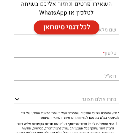
השאירו פרטים ונחזור אליכם בשיחה
לטלפון או WhatsApp
לכל דגמי סיטרואן
שם מלא
*
טלפון
*
דוא״ל
בחרו אולם תצוגה
* ידוע ומוסכם עלי כי הפרטים שמסרתי לעיל יישמרו במאגרי המידע של דוד
לובינסקי בע"מ בהתאם
למדיניות הפרטיות
ולתנאי השימוש
הנני מאשר/ת לקבל מדוד לובינסקי בע"מ ו/או חברות הקשורות אליה דיוור
לרבות דיוור שיווקי בכל אמצעי תקשורת לרבות דוא"ל, מסרונים, הודעות
וואטסאפ. הסכמה זו תהיה בתוקף ככל שלא נתקבלה ממני בכל עת הודעה