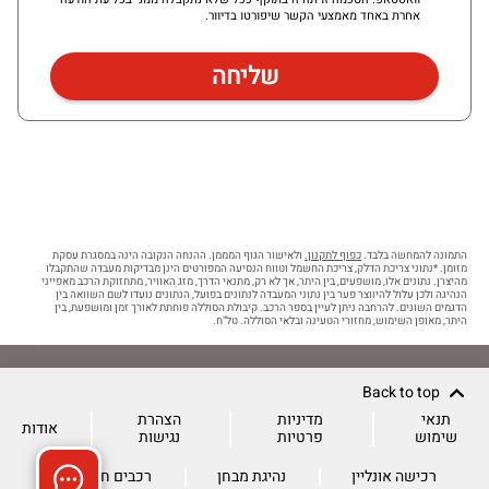
אחרת באחד מאמצעי הקשר שיפורטו בדיוור.
התמונה להמחשה בלבד.
כפוף לתקנון.
ולאישור הגוף המממן. ההנחה הנקובה הינה במסגרת עסקת
מזומן. *נתוני צריכת הדלק, צריכת החשמל וטווח הנסיעה המפורטים הינן מבדיקות מעבדה שהתקבלו
מהיצרן. נתונים אלו, מושפעים, בין היתר, אך לא רק, מתנאי הדרך, מזג האוויר, מתחזוקת הרכב מאפייני
הנהיגה ולכן עלול להיווצר פער בין נתוני המעבדה לנתונים בפועל, הנתונים נועדו לשם השוואה בין
הדגמים השונים. להרחבה ניתן לעיין בספר הרכב. קיבולת הסוללה פוחתת לאורך זמן ומושפעת, בין
היתר, מאופן השימוש, מחזורי הטעינה ובלאי הסוללה. טל"ח.
Back to top
תנאי
מדיניות
הצהרת
אודות
שימוש
פרטיות
נגישות
רכישה אונליין
נהיגת מבחן
רכבים חשמליים